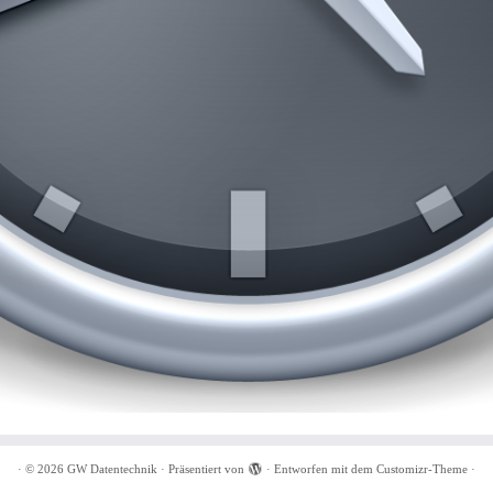
·
© 2026
GW Datentechnik
·
Präsentiert von
·
Entworfen mit dem
Customizr-Theme
·